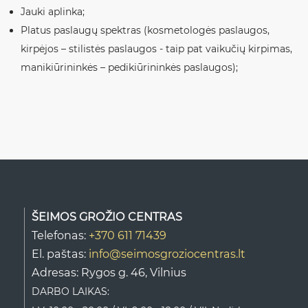
Jauki aplinka;
Platus paslaugų spektras (kosmetologės paslaugos,
kirpėjos – stilistės paslaugos - taip pat vaikučių kirpimas,
manikiūrininkės – pedikiūrininkės paslaugos);
ŠEIMOS GROŽIO CENTRAS
Telefonas:
+370 611 71439
El. paštas:
info@seimosgroziocentras.lt
Adresas: Rygos g. 46, Vilnius
DARBO LAIKAS: