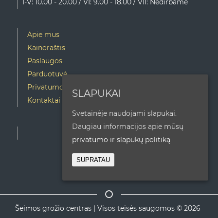
I-V: 10.00 - 20.00 / VI: 9.00 - 18.00 / VII: Nedirbame
Apie mus
Kainoraštis
Paslaugos
Parduotuvė
Privatumo ir slapukų politika
SLAPUKAI
Kontaktai
Svetainėje naudojami slapukai.
Daugiau informacijos apie mūsų
privatumo ir slapukų politiką
SUPRATAU
Šeimos grožio centras | Visos teisės saugomos © 2026