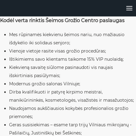
Kodėl verta rinktis Šeimos Grožio Centro paslaugas
Mes rūpinamės kiekvienu šeimos nariu, nuo mažiausio
išdykėlio iki solidaus senjoro;
Vienoje vietoje rasite visas grožio procedūras;
Ištikimiems savo klientams taikome 15% VIP nuolaidą;
Kiekvieną savaitę siūlome pasinaudoti vis naujais
išskirtiniais pasiūlymais;
Modernus grožio salonas Vilniuje;
Dirba kvalifikuoti ir patyrę kirpimo meistrai,
manikiūrininkės, kosmetologės, visažistės ir masažuotojos;
Naudojamos aukščiausios kokybės profesionalios grožio
priemonės;
Geras susisiekimas – esame tarp trijų Vilniaus mikrojanų -
Pašilaičių, Justiniškių bei Šeškinės;