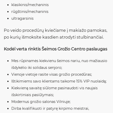
klasikinis/mechaninis
rūgštinis/mechaninis
ultragarsinis
Po veido procedūrų kviečiame į makiažo pamokas,
po kurių išmoksite kasdien atrodyti stulbinančiai.
Kodėl verta rinktis Šeimos Grožio Centro paslaugas
Mes rūpinamės kiekvienu šeimos nariu, nuo mažiausio
išdykėlio iki solidaus senjoro;
Vienoje vietoje rasite visas grožio procedūras;
Ištikimiems savo klientams taikome 15% VIP nuolaidą;
Kiekvieną savaitę siūlome pasinaudoti vis naujais
išskirtiniais pasiūlymais;
Modernus grožio salonas Vilniuje;
Dirba kvalifikuoti ir patyrę kirpimo meistrai,