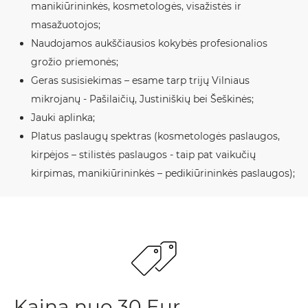
manikiūrininkės, kosmetologės, visažistės ir
masažuotojos;
Naudojamos aukščiausios kokybės profesionalios
grožio priemonės;
Geras susisiekimas – esame tarp trijų Vilniaus
mikrojanų - Pašilaičių, Justiniškių bei Šeškinės;
Jauki aplinka;
Platus paslaugų spektras (kosmetologės paslaugos,
kirpėjos – stilistės paslaugos - taip pat vaikučių
kirpimas, manikiūrininkės – pedikiūrininkės paslaugos);
Kaina nuo 30 Eur