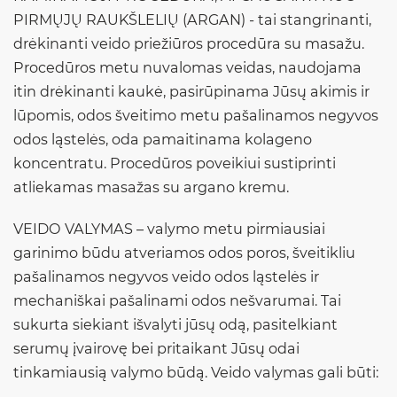
PIRMŲJŲ RAUKŠLELIŲ (ARGAN) - tai stangrinanti,
drėkinanti veido priežiūros procedūra su masažu.
Procedūros metu nuvalomas veidas, naudojama
itin drėkinanti kaukė, pasirūpinama Jūsų akimis ir
lūpomis, odos šveitimo metu pašalinamos negyvos
odos ląstelės, oda pamaitinama kolageno
koncentratu. Procedūros poveikiui sustiprinti
atliekamas masažas su argano kremu.
VEIDO VALYMAS – valymo metu pirmiausiai
garinimo būdu atveriamos odos poros, šveitikliu
pašalinamos negyvos veido odos ląstelės ir
mechaniškai pašalinami odos nešvarumai. Tai
sukurta siekiant išvalyti jūsų odą, pasitelkiant
serumų įvairovę bei pritaikant Jūsų odai
tinkamiausią valymo būdą. Veido valymas gali būti: