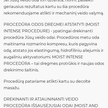
Jei Jūsų veido oda itin užteršta, norint pasiekti
geriausius rezultatus kartu su šia procedūra
rekomenduojame atlikti ir mechaninį veido valymą.
PROCEDŪRA ODOS DRĖGMEI ATSTATYTI (MOIST
INTENSE PROCEDURE) - ypatingai drėkinanti
procedūra Jūsų veido odai. Procedūros metu oda
maitinama rozmarino kompresu, kuris pagyvina
odą, atstato jos elastingumą, hidrofiliniu aliejumis ir
augaliniu aktyvatoriumi. MOIST INTENSE
PROCEDŪRA – tai drėgmės protrūkis ir naujas odos
drėkinimo šaltinis.
Procedūrą patariame atlikti kartu su decoltė
masažu.
DRĖKINANTI IR ATJAUNINANTI VEIDO
PROCEDŪRA IŠSAUSĖJUSIAI ODAI (MOIST AND