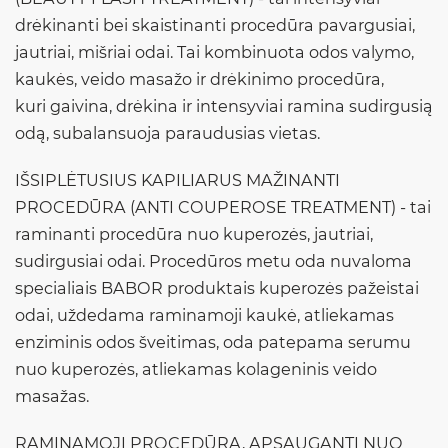
drėkinanti bei skaistinanti procedūra pavargusiai,
jautriai, mišriai odai. Tai kombinuota odos valymo,
kaukės, veido masažo ir drėkinimo procedūra,
kuri gaivina, drėkina ir intensyviai ramina sudirgusią
odą, subalansuoja paraudusias vietas.
IŠSIPLĖTUSIUS KAPILIARUS MAŽINANTI
PROCEDŪRA (ANTI COUPEROSE TREATMENT) - tai
raminanti procedūra nuo kuperozės, jautriai,
sudirgusiai odai. Procedūros metu oda nuvaloma
specialiais BABOR produktais kuperozės pažeistai
odai, uždedama raminamoji kaukė, atliekamas
enziminis odos šveitimas, oda patepama serumu
nuo kuperozės, atliekamas kolageninis veido
masažas.
RAMINAMOJI PROCEDŪRA, APSAUGANTI NUO