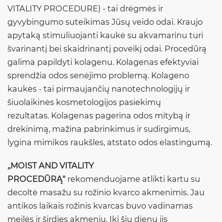
VITALITY PROCEDURE) - tai drėgmės ir
gyvybingumo suteikimas Jūsų veido odai. Kraujo
apytaką stimuliuojanti kaukė su akvamarinu turi
švarinantį bei skaidrinantį poveikį odai. Procedūrą
galima papildyti kolagenu. Kolagenas efektyviai
sprendžia odos senėjimo problemą. Kolageno
kaukės - tai pirmaujančių nanotechnologijų ir
šiuolaikinės kosmetologijos pasiekimų
rezultatas. Kolagenas pagerina odos mitybą ir
drėkinimą, mažina pabrinkimus ir sudirgimus,
lygina mimikos raukšles, atstato odos elastingumą.
,,MOIST AND VITALITY
PROCEDŪRĄ"
rekomenduojame atlikti kartu su
decoltė masažu su rožinio kvarco akmenimis. Jau
antikos laikais rožinis kvarcas buvo vadinamas
meilės ir širdies akmeniu. Iki šių dienų jis