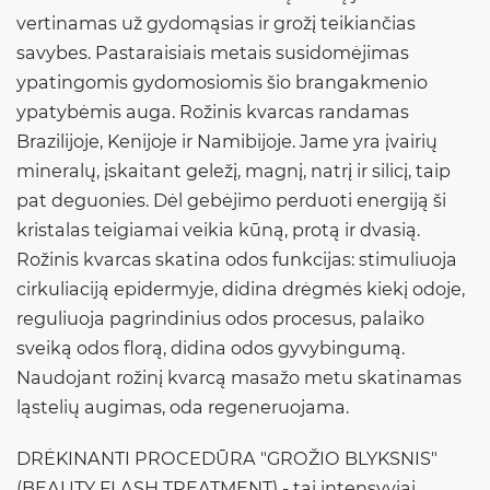
vertinamas už gydomąsias ir grožį teikiančias
savybes. Pastaraisiais metais susidomėjimas
ypatingomis gydomosiomis šio brangakmenio
ypatybėmis auga. Rožinis kvarcas randamas
Brazilijoje, Kenijoje ir Namibijoje. Jame yra įvairių
mineralų, įskaitant geležį, magnį, natrį ir silicį, taip
pat deguonies. Dėl gebėjimo perduoti energiją ši
kristalas teigiamai veikia kūną, protą ir dvasią.
Rožinis kvarcas skatina odos funkcijas: stimuliuoja
cirkuliaciją epidermyje, didina drėgmės kiekį odoje,
reguliuoja pagrindinius odos procesus, palaiko
sveiką odos florą, didina odos gyvybingumą.
Naudojant rožinį kvarcą masažo metu skatinamas
ląstelių augimas, oda regeneruojama.
DRĖKINANTI PROCEDŪRA "GROŽIO BLYKSNIS"
(BEAUTY FLASH TREATMENT) - tai intensyviai