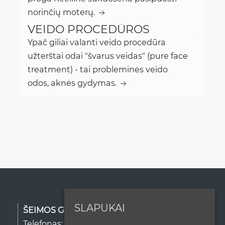
norinčių moterų.
VEIDO PROCEDŪROS
Ypač giliai valanti veido procedūra
užterštai odai "švarus veidas" (pure face
treatment) - tai probleminės veido
odos, aknės gydymas.
SLAPUKAI
ŠEIMOS GROŽIO CENTRAS
Telefonas:
+370 611 71439