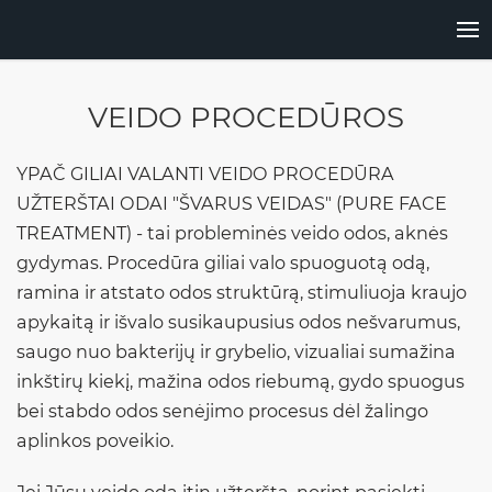
VEIDO PROCEDŪROS
YPAČ GILIAI VALANTI VEIDO PROCEDŪRA
UŽTERŠTAI ODAI "ŠVARUS VEIDAS" (PURE FACE
TREATMENT) - tai probleminės veido odos, aknės
gydymas. Procedūra giliai valo spuoguotą odą,
ramina ir atstato odos struktūrą, stimuliuoja kraujo
apykaitą ir išvalo susikaupusius odos nešvarumus,
saugo nuo bakterijų ir grybelio, vizualiai sumažina
inkštirų kiekį, mažina odos riebumą, gydo spuogus
bei stabdo odos senėjimo procesus dėl žalingo
aplinkos poveikio.