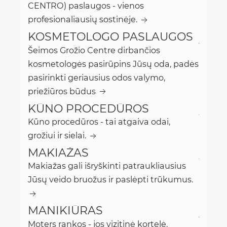
CENTRO) paslaugos - vienos
profesionaliausių sostinėje.
KOSMETOLOGO PASLAUGOS
Šeimos Grožio Centre dirbančios
kosmetologės pasirūpins Jūsų oda, padės
pasirinkti geriausius odos valymo,
priežiūros būdus
KŪNO PROCEDŪROS
Kūno procedūros - tai atgaiva odai,
grožiui ir sielai.
MAKIAŽAS
Makiažas gali išryškinti patraukliausius
Jūsų veido bruožus ir paslėpti trūkumus.
MANIKIŪRAS
Moters rankos - jos vizitinė kortelė.