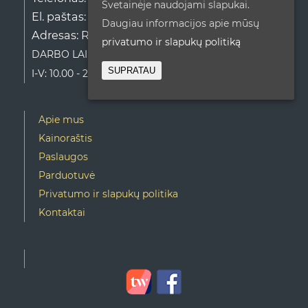
Svetainėje naudojami slapukai.
El. paštas:
info@seimosgroziocentras.lt
Daugiau informacijos apie mūsų
Adresas: Rygos g. 46, Vilnius
privatumo ir slapukų politiką
DARBO LAIKAS:
SUPRATAU
I-V: 10.00 - 20.00 / VI: 9.00 - 18.00 / VII: Nedirbame
Apie mus
Kainoraštis
Paslaugos
Parduotuvė
Privatumo ir slapukų politika
Kontaktai